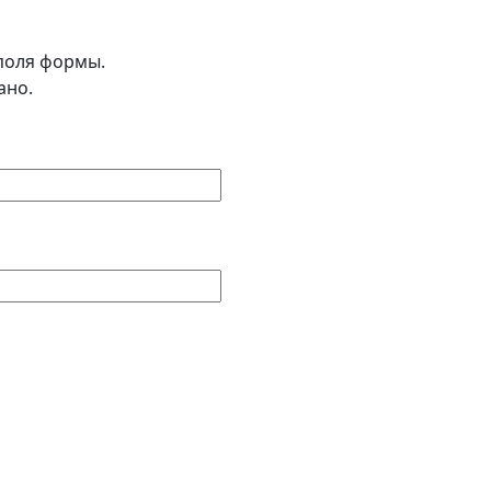
поля формы.
ано.