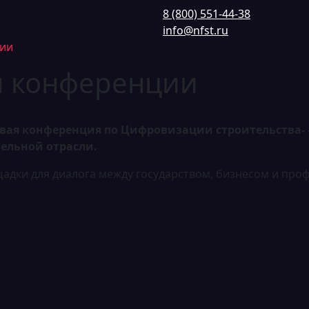
8 (800) 551-44-38
info@nfst.ru
ции
и конференции
аслевая конференция по Цифровизации строительства
ельной отрасли.
щадки для диалога между государством, бизнесом и п