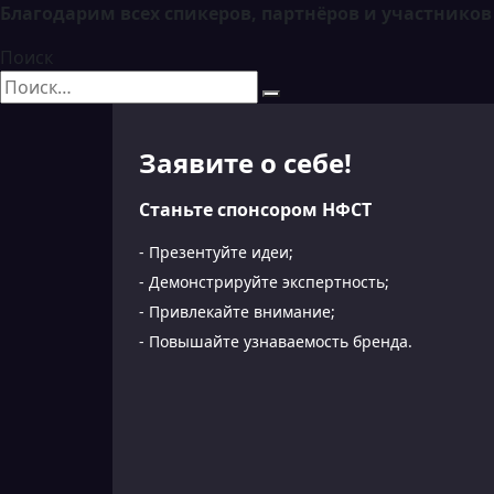
Благодарим всех спикеров, партнёров и участнико
Поиск
Search
for:
Заявите о себе!
Станьте спонсором НФСТ
- Презентуйте идеи;
- Демонстрируйте экспертность;
- Привлекайте внимание;
- Повышайте узнаваемость бренда.