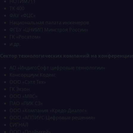
НОТИМ711
ТК 400
ФАУ «ФЦС»
Национальная палата инженеров
ФГБУ «ЦНИИП Минстроя России»
ГК «Росатом»
и др.
Сектор технологических компаний на конференции
АО «ИндигоСофт цифровые технологии»
Консорциум Кодекс
ООО «Сэтл Тех»
ГК Экзон
ООО «МВС»
ПАО «ПИК СЗ»
ООО «Компания «Кредо-Диалог»
ООО «АППИУС-Цифровые решения»
СИГНАЛ
ООО «Праймкей»