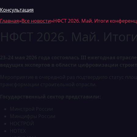
Консультация
Главная
»
Все новости
»
НФСТ 2026. Май. Итоги конферен
НФСТ 2026. Май. Итог
23–24 мая 2026 года состоялась III ежегодная отр
ведущих экспертов в области цифровизации строит
Мероприятие в очередной раз подтвердило статус пло
трансформации строительной отрасли.
Государственный сектор представили:
Минстрой России
Минцифры России
НОСТРОЙ
НОТЕХ